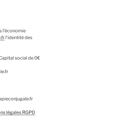
ns l’économie
.fr
l’identité des
Capital social de 0€
e.fr
apieconjugale.fr
ons légales RGPD