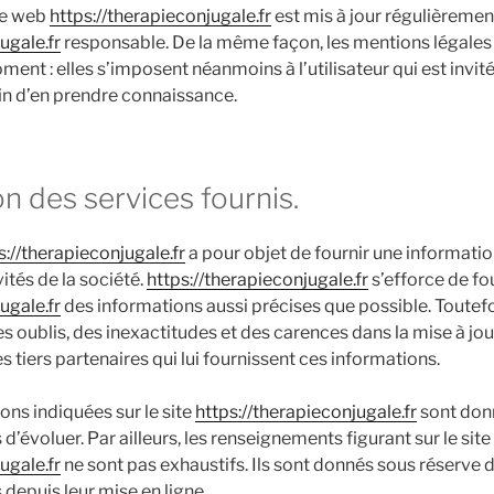
ite web
https://therapieconjugale.fr
est mis à jour régulièremen
ugale.fr
responsable. De la même façon, les mentions légales
ent : elles s’imposent néanmoins à l’utilisateur qui est invité 
in d’en prendre connaissance.
on des services fournis.
s://therapieconjugale.fr
a pour objet de fournir une informati
ités de la société.
https://therapieconjugale.fr
s’efforce de fou
ugale.fr
des informations aussi précises que possible. Toutefoi
 oublis, des inexactitudes et des carences dans la mise à jour
es tiers partenaires qui lui fournissent ces informations.
ons indiquées sur le site
https://therapieconjugale.fr
sont donné
 d’évoluer. Par ailleurs, les renseignements figurant sur le site
ugale.fr
ne sont pas exhaustifs. Ils sont donnés sous réserve 
depuis leur mise en ligne.