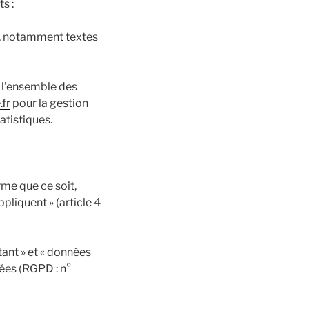
s :
e, notamment textes
 l’ensemble des
.fr
pour la gestion
tatistiques.
me que ce soit,
pliquent » (article 4
tant » et « données
nées (RGPD : n°