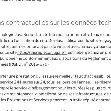
ns contractuelles sur les données tec
echnologie JavaScript. Le site Internet ne pourra être tenu resp
és à l’utilisation du site. De plus, l’utilisateur du site s’eng
riel récent, ne contenant pas de virus et avec un navigateur d
ur Le site
https://therapieconjugale.fr
est hébergé chez un pres
on Européenne conformément aux dispositions du Règlement Gé
nées (RGPD : n° 2016-679)
orter une prestation qui assure le meilleur taux d’accessibilit
 service 24 Heures sur 24, tous les jours de l’année. Il se rése
rompre le service d’hébergement pour les durées les plus cour
s de maintenance, d’amélioration de ses infrastructures, de d
i les Prestations et Services génèrent un trafic réputé anormal