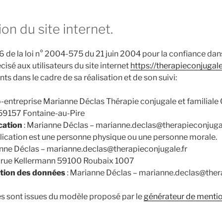
ion du site internet.
e 6 de la loi n° 2004-575 du 21 juin 2004 pour la confiance da
cisé aux utilisateurs du site internet
https://therapieconjugale
nts dans le cadre de sa réalisation et de son suivi:
o-entreprise Marianne Déclas Thérapie conjugale et familiale 
59157 Fontaine-au-Pire
cation
: Marianne Déclas – marianne.declas@therapieconjugal
ication est une personne physique ou une personne morale.
nne Déclas – marianne.declas@therapieconjugale.fr
2 rue Kellermann 59100 Roubaix 1007
ction des données
: Marianne Déclas – marianne.declas@ther
s sont issues du modèle proposé par le
générateur de menti