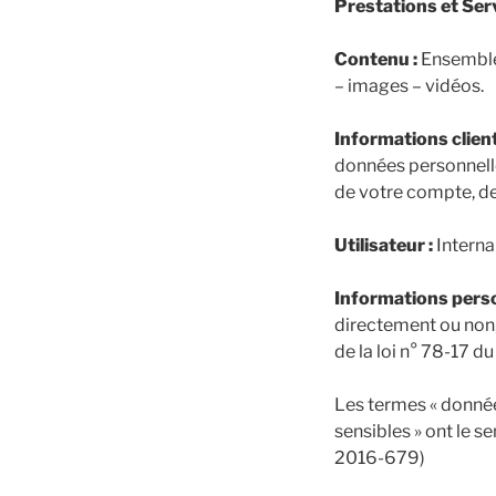
Prestations et Serv
Contenu :
Ensemble 
– images – vidéos.
Informations client
données personnell
de votre compte, de l
Utilisateur :
Interna
Informations perso
directement ou non, 
de la loi n° 78-17 du
Les termes « données
sensibles » ont le s
2016-679)