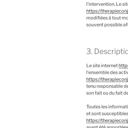
l’intervention. Le s
https://therapieconj
modifiées à tout mom
souvent possible af
3. Descripti
Le site internet
http
l’ensemble des activ
https://therapieconj
tenu responsable des
son fait ou du fait d
Toutes les informati
et sont susceptibles
https://therapieconj
ayant été apportées 