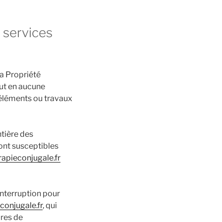
s services
la Propriété
eut en aucune
 éléments ou travaux
ntière des
sont susceptibles
rapieconjugale.fr
interruption pour
econjugale.fr
, qui
ures de