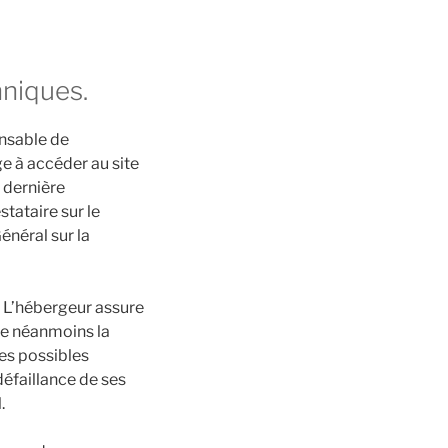
hniques.
onsable de
age à accéder au site
e dernière
tataire sur le
néral sur la
é. L’hébergeur assure
rve néanmoins la
tes possibles
éfaillance de ses
.