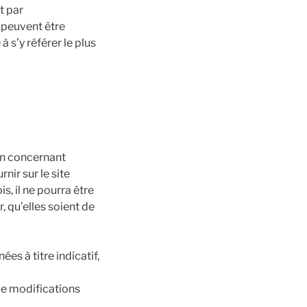
t par
 peuvent être
à s’y référer le plus
on concernant
rnir sur le site
s, il ne pourra être
, qu’elles soient de
es à titre indicatif,
de modifications